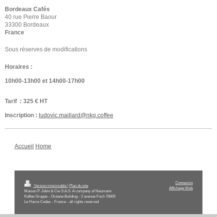
Bordeaux Cafés
40 rue Pierre Baour
33300 Bordeaux
France
Sous réserves de modifications
Horaires :
10h00-13h00 et 14h00-17h00
Tarif : 325 € HT
Inscription :
ludovic.maillard@nkg.coffee
Accueil
Home
Connexion
Version imprimable
|
Plan du site
Affichage Web
Maison P. Jobin & Cie S.A.S. A company of Neumann
Kaffee Gruppe - Océane Building - 2 avenue Foch 76600
Le Havre Cedex - France - all rights reserved